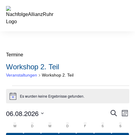
Termine
Workshop 2. Teil
Veranstaltungen
Workshop 2. Teil
Es wurden keine Ergebnisse gefunden.
Hinweis
06.08.2026
Veran
Ve
Suche
Monat
Datum
An
Such
wählen.
Kalender
M
D
M
D
F
S
S
Na