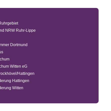
Ruhrgebiet
nd NRW Ruhr-Lippe
mmer Dortmund
ss
ochum
chum Witten eG
ockhövel/Hattingen
rderung Hattingen
derung Witten