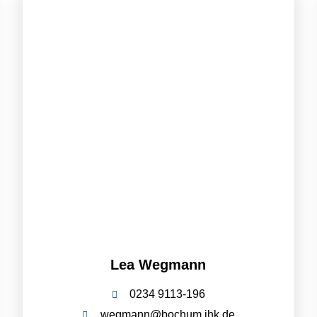
Lea Wegmann
0234 9113-196
wegmann@bochum.ihk.de