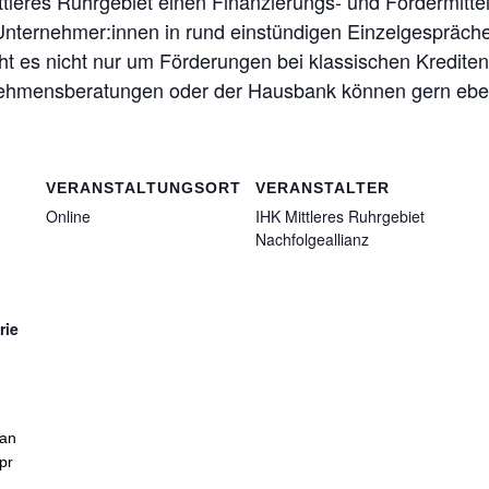
ttleres Ruhrgebiet einen Finanzierungs- und Fördermitte
ernehmer:innen in rund einstündigen Einzelgesprächen
t es nicht nur um Förderungen bei klassischen Kredite
rnehmensberatungen oder der Hausbank können gern eben
VERANSTALTUNGSORT
VERANSTALTER
Online
IHK Mittleres Ruhrgebiet
Nachfolgeallianz
rie
nan
pr