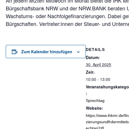
An jedem letzten Mittwoch im Monat bietet die IHK Mi
Bürgschaftsbank NRW und der NRW.BANK beraten Unt
Wachstums- oder Nachfolgefinanzierungen. Dabei geh
Bürgschaften. Vertreter:innen der Steuer- und Unte
DETAILS
Zum Kalender hinzufügen
Datum:
30. April 2025
Zeit:
10:00 - 13:00
Veranstaltungskatego
:
Sprechtag
Website:
https://www.ihkmr.de/fi
zierungsundfrdermittels
echtag1t8