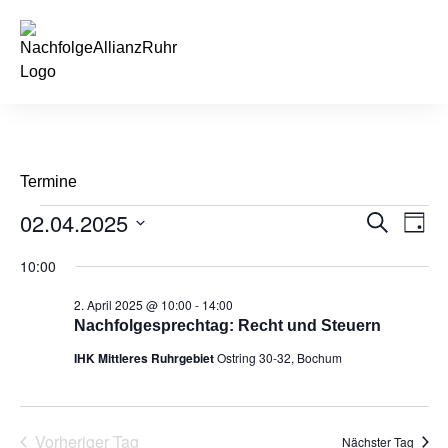
springen
Termine
02.04.2025
Veran
Ve
Suche
Tag
Datum
An
Such
wählen.
10:00
Na
und
2. April 2025 @ 10:00
-
14:00
Nachfolgesprechtag: Recht und Steuern
Ansic
IHK Mittleres Ruhrgebiet
Ostring 30-32, Bochum
Navig
Vorheriger Tag
Nächster Tag