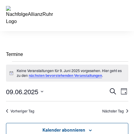
springen
Termine
Keine Veranstaltungen für 9. Juni 2025 vorgesehen. Hier geht es
Hinweis
zu den
.
nächsten bevorstehenden Veranstaltungen
09.06.2025
Veran
Ve
Suche
Tag
Datum
An
Such
wählen.
Na
Vorheriger Tag
Nächster Tag
und
Ansic
Kalender abonnieren