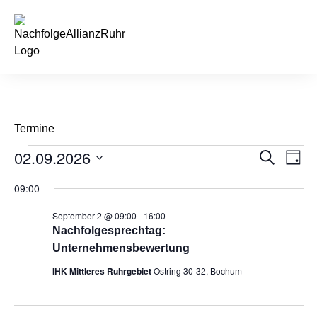
springen
Termine
02.09.2026
Veran
Ve
Suche
Tag
Datum
An
Such
wählen.
09:00
Na
und
September 2 @ 09:00
-
16:00
Nachfolgesprechtag:
Ansic
Unternehmensbewertung
Navig
IHK Mittleres Ruhrgebiet
Ostring 30-32, Bochum