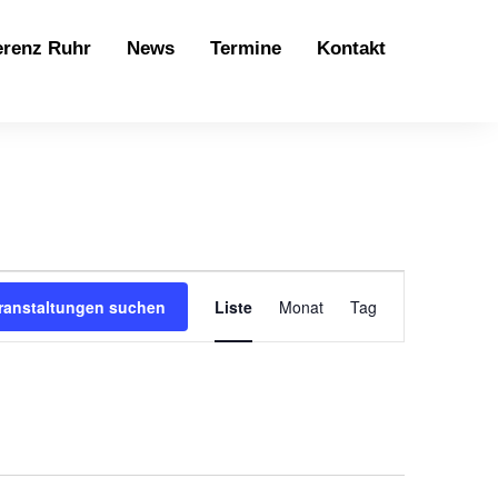
erenz Ruhr
News
Termine
Kontakt
Veranstaltung
ranstaltungen suchen
Liste
Monat
Tag
Ansichten-
Navigation