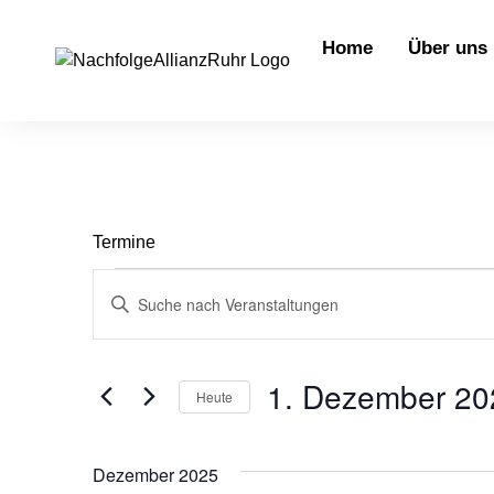
springen
Home
Über uns
Termine
Veranstaltungen
Bitte
Schlüsselwort
Suche
eingeben.
Suche
nach
und
Veranstaltungen
1. Dezember 20
Heute
Schlüsselwort.
Ansichten,
Datum
wählen.
Navigation
Dezember 2025