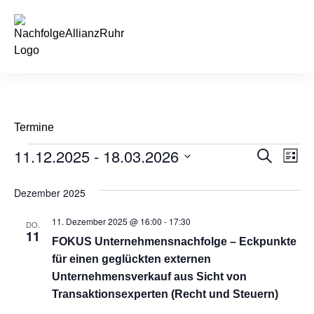
springen
Termine
11.12.2025
 - 
18.03.2026
Veran
Ve
Suche
Liste
Datum
An
Such
wählen.
Dezember 2025
Na
und
11. Dezember 2025 @ 16:00
-
17:30
DO.
Ansic
11
FOKUS Unternehmensnachfolge – Eckpunkte
Navig
für einen geglückten externen
Unternehmensverkauf aus Sicht von
Transaktionsexperten (Recht und Steuern)