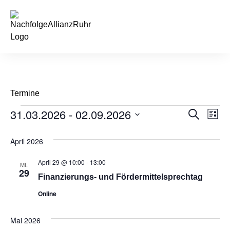
springen
Termine
31.03.2026
 - 
02.09.2026
Veran
Ve
Suche
Liste
Datum
An
Such
wählen.
April 2026
Na
und
April 29 @ 10:00
-
13:00
MI.
Ansic
29
Finanzierungs- und Fördermittelsprechtag
Navig
Online
Mai 2026